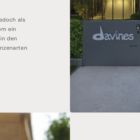
jedoch als
em ein
 in den
anzenarten