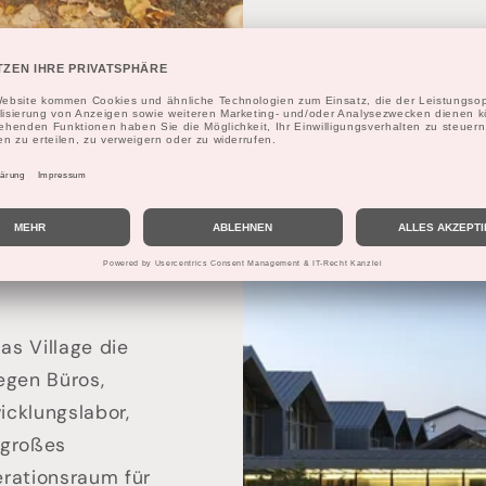
avines Group in
as Village die
iegen Büros,
cklungslabor,
 großes
rationsraum für