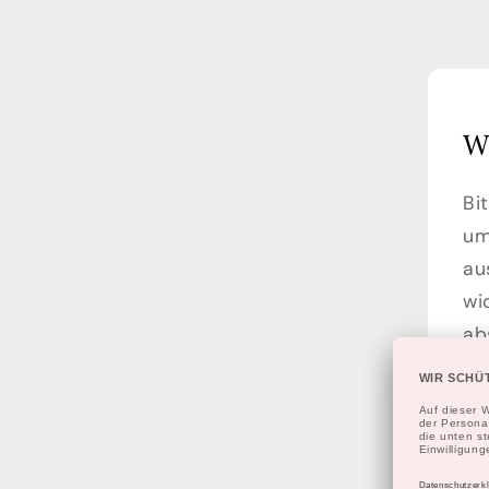
W
Bi
um
au
wi
ab
Em