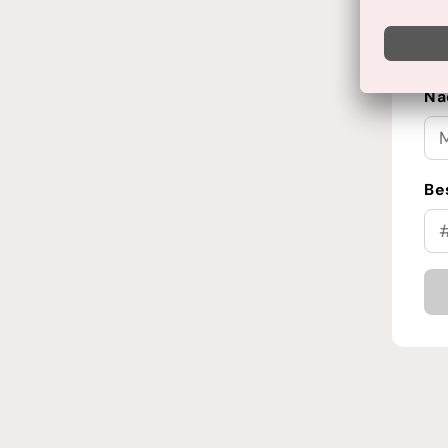
Vo
Na
Be