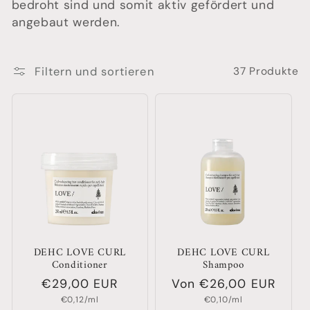
bedroht sind und somit aktiv gefördert und
angebaut werden.
Filtern und sortieren
37 Produkte
DEHC LOVE CURL
DEHC LOVE CURL
Conditioner
Shampoo
Normaler
€29,00 EUR
Normaler
Von €26,00 EUR
Grundpreis
Grundpreis
Preis
Preis
€0,12/ml
€0,10/ml