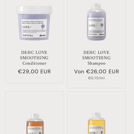
DEHC LOVE
DEHC LOVE
SMOOTHING
SMOOTHING
Conditioner
Shampoo
Normaler
€29,00 EUR
Normaler
Von €26,00 EUR
Grundpreis
Preis
Preis
€0,10/ml