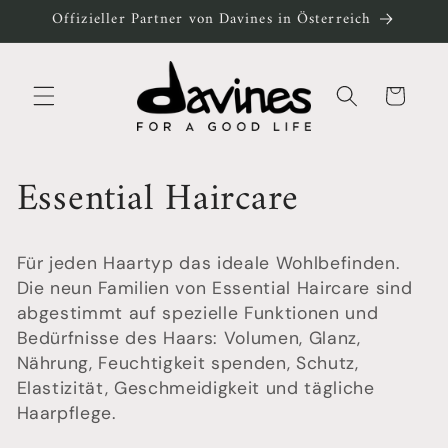
Direkt
Offizieller Partner von Davines in Österreich
zum
Inhalt
Warenkorb
D
Essential Haircare
a
Für jeden Haartyp das ideale Wohlbefinden.
v
Die neun Familien von Essential Haircare sind
abgestimmt auf spezielle Funktionen und
i
Bedürfnisse des Haars: Volumen, Glanz,
Nährung, Feuchtigkeit spenden, Schutz,
n
Elastizität, Geschmeidigkeit und tägliche
e
Haarpflege.