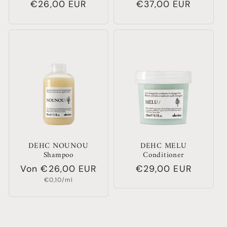
Normaler
€26,00 EUR
Normaler
€37,00 EUR
Preis
Preis
DEHC NOUNOU
DEHC MELU
Shampoo
Conditioner
Normaler
Von €26,00 EUR
Normaler
€29,00 EUR
Grundpreis
Preis
Preis
€0,10/ml