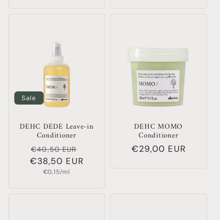
Sale
DEHC DEDE Leave-in
DEHC MOMO
Conditioner
Conditioner
Normaler
Verkaufspreis
Normaler
€29,00 EUR
€40,50 EUR
€38,50 EUR
Preis
Preis
Grundpreis
€0,15/ml