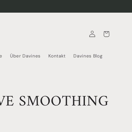
Warenkorb
Einloggen
e
Über Davines
Kontakt
Davines Blog
VE SMOOTHING