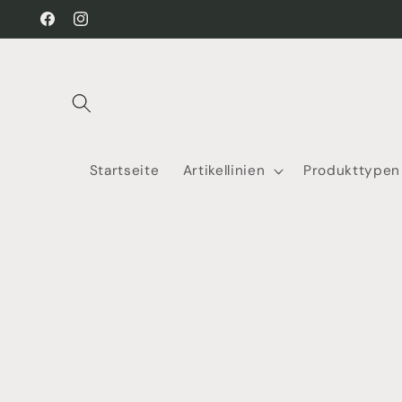
Direkt
zum
Facebook
Instagram
Inhalt
Startseite
Artikellinien
Produkttypen
Zu
Produktinformationen
springen