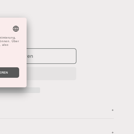
renkorb legen
G
+
+