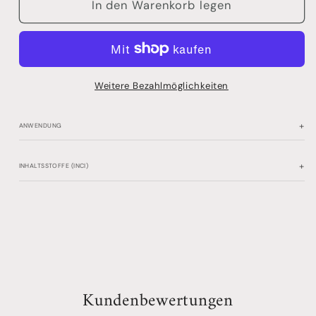
für
für
In den Warenkorb legen
Alchemic
Alchemic
Shampoo
Shampoo
Tobacco
Tobacco
Weitere Bezahlmöglichkeiten
+
ANWENDUNG
+
INHALTSSTOFFE (INCI)
Kundenbewertungen