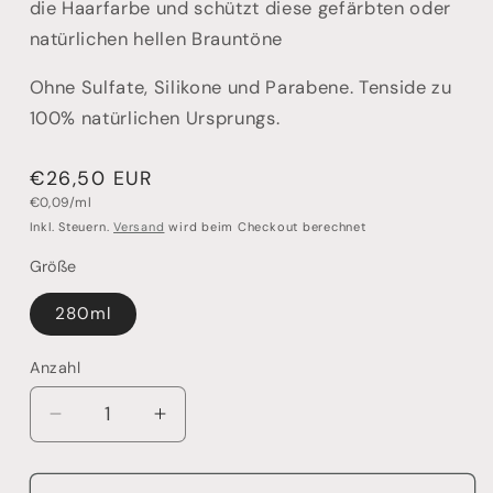
die Haarfarbe und schützt diese gefärbten oder
natürlichen hellen Brauntöne
Ohne Sulfate, Silikone und Parabene. Tenside zu
100% natürlichen Ursprungs.
Normaler
€26,50 EUR
Grundpreis
Preis
€0,09/ml
Inkl. Steuern.
Versand
wird beim Checkout berechnet
Größe
280ml
Anzahl
Anzahl
Verringere
Erhöhe
die
die
Menge
Menge