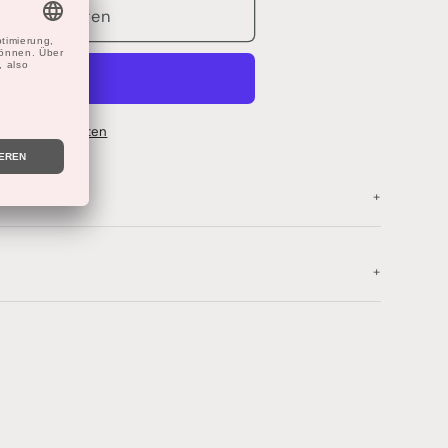
renkorb legen
ahlmöglichkeiten
+
+