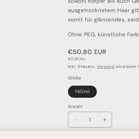
sowohl Körper als auch Ge
ausgetrocknetem Haar gibt
somit für glänzendes, sei
Ohne PEG, künstliche Farbs
Normaler
€50,80 EUR
Grundpreis
Preis
€0,36/ml
Inkl. Steuern.
Versand
wird beim 
Größe
140ml
Anzahl
Anzahl
Verringere
Erhöhe
die
die
Menge
Menge