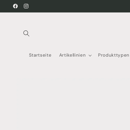
Direkt
zum
Facebook
Instagram
Inhalt
Startseite
Artikellinien
Produkttypen
Zu
Produktinformationen
springen