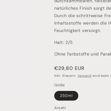
durchkämmbaren, flexiblen
natürliches Finish sorgt d
Durch die schrittweise Fr
Inhaltsstoffe werden die 
Feuchtigkeit versorgt.
Halt: 2/5
Ohne Farbstoffe und Para
Normaler
€29,80 EUR
Preis
Inkl. Steuern.
Versand
wird beim 
Größe
250ml
Anzahl
Anzahl