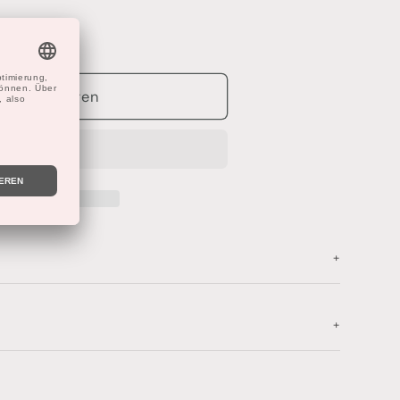
renkorb legen
+
+