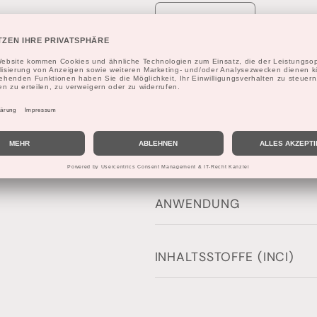
Verringere
Erhöhe
die
die
Menge
Menge
für
für
In den Wa
MI
MI
Invisible
Invisible
No
No
Gas
Gas
Spray
Spray
ANWENDUNG
INHALTSSTOFFE (INCI)