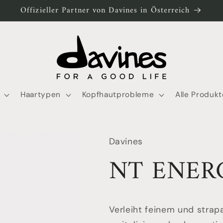
Offizieller Partner von Davines in Österreich
Haartypen
Kopfhautprobleme
Alle Produkt
Davines
NT ENERG
Verleiht feinem und strap