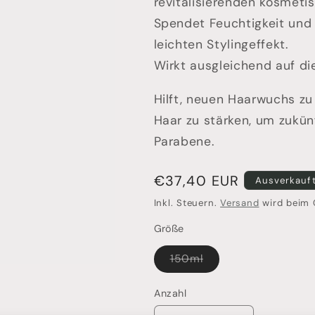
revitalisierenden kosmetis
Spendet Feuchtigkeit und 
leichten Stylingeffekt.
Wirkt ausgleichend auf di
Hilft, neuen Haarwuchs zu
Haar zu stärken, um zukün
Parabene.
Normaler
€37,40 EUR
Ausverkauf
Preis
Inkl. Steuern.
Versand
wird beim 
Größe
Variante
150ml
ausverkauft
oder
nicht
Anzahl
Anzahl
verfügbar