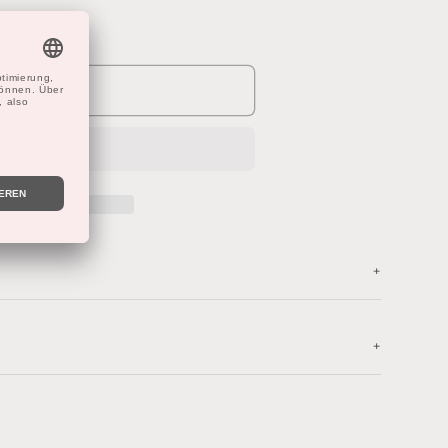
erkauft
G
+
+